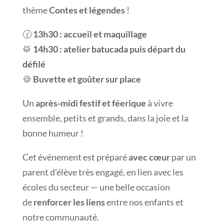
thème
Contes et légendes
!
🕜
13h30 : accueil et maquillage
🥁
14h30 : atelier batucada puis départ du
défilé
🍪
Buvette et goûter sur place
Un
après-midi festif et féerique
à vivre
ensemble, petits et grands, dans la joie et la
bonne humeur !
Cet événement est préparé
avec cœur
par un
parent d’élève très engagé, en lien avec les
écoles du secteur — une belle occasion
de
renforcer les liens
entre nos enfants et
notre communauté.