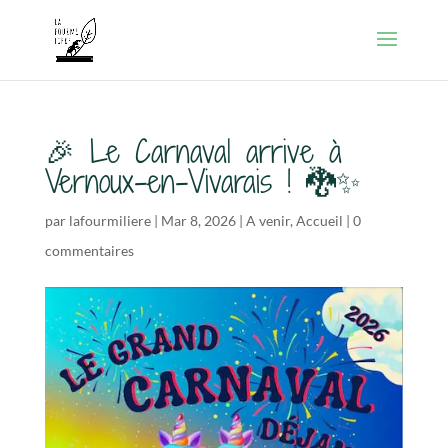
🎉 Le Carnaval arrive à
Vernoux-en-Vivarais ! 🐉✨
par
lafourmiliere
|
Mar 8, 2026
|
A venir
,
Accueil
|
0
commentaires