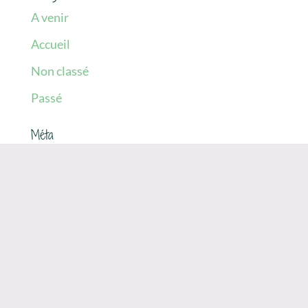
A venir
Accueil
Non classé
Passé
Méta
Connexion
Flux des publications
Flux des commentaires
Site de WordPress-FR