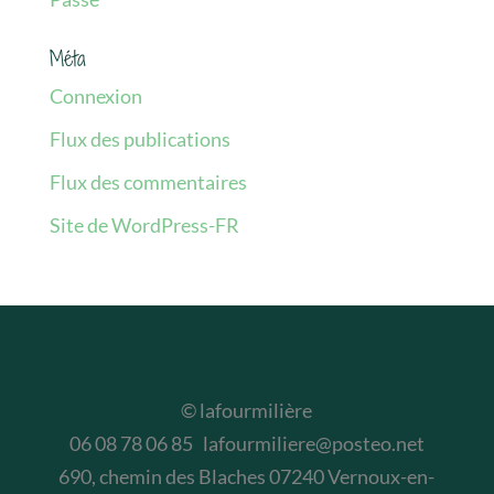
Méta
Connexion
Flux des publications
Flux des commentaires
Site de WordPress-FR
© lafourmilière
06 08 78 06 85 lafourmiliere@posteo.net
690, chemin des Blaches 07240 Vernoux-en-