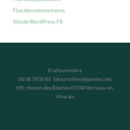
Flux des commentaires
Site de WordPress-FR
© lafourmilière
06 08 78 06 85 lafourmiliere@posteo.net
690, chemin des Blaches 07240 Vernoux-en-
Vivarais