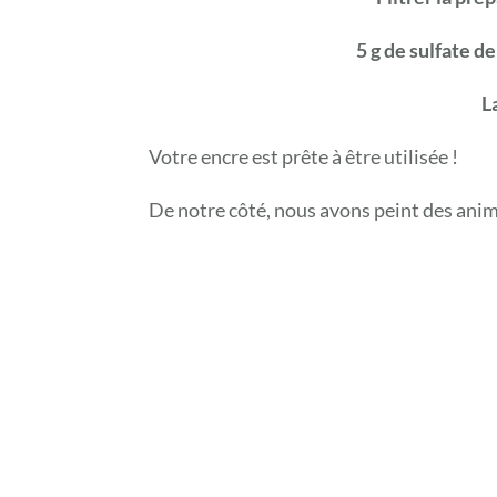
5 g de sulfate d
L
Votre encre est prête à être utilisée !
De notre côté, nous avons peint des anim