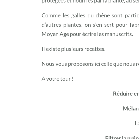
protégées et nourries par la plante, au sei
Comme les galles du chêne sont particu
d’autres plantes, on s’en sert pour fab
Moyen Age pour écrire les manuscrits.
Il existe plusieurs recettes.
Nous vous proposons ici celle que nous ré
A votre tour !
Réduire en
Mélang
L
Filtrer la pr