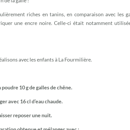
n de la galle !
lièrement riches en tanins, en comparaison avec les ga
riquer une encre noire. Celle-ci était notamment utilisé
alisons avec les enfants à La Fourmilière.
 poudre 10 g de galles de chêne.
er avec 16 cl d’eau chaude.
aisser reposer une nuit.
éparation obtenue et mélanger avec :